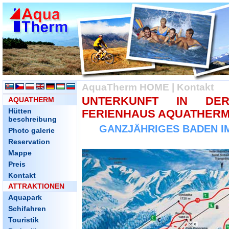
AquaTherm HOME
|
Kontakt
UNTERKUNFT IN DE
AQUATHERM
Hütten
FERIENHAUS AQUATHERM
beschreibung
GANZJÄHRIGES BADEN I
Photo galerie
Reservation
Mappe
Preis
Kontakt
ATTRAKTIONEN
Aquapark
Schifahren
Touristik