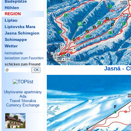
Badeplätze
Höhlen
REGION
Liptau
Liptovska Mara
Jasna Schiregion
Schimappe
Wetter
heimatseite
beisetzen zum Favoriten
schicken zum Freund
Jasná - C
Ubytovanie apartmány
Ada
Travel Slovakia
Currency Exchange