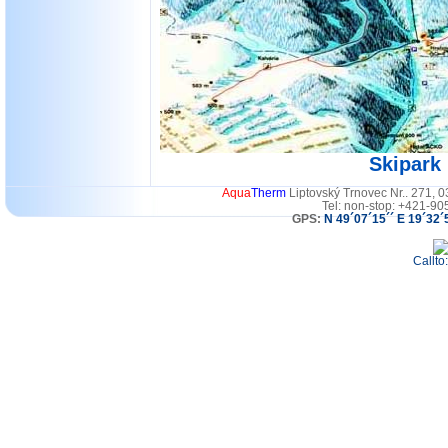
Skipark
Aqua
Therm
Liptovský Trnovec Nr.. 271, 
Tel: non-stop: +421-90
GPS:
N 49´07´15´´ E 19´32´
Callto