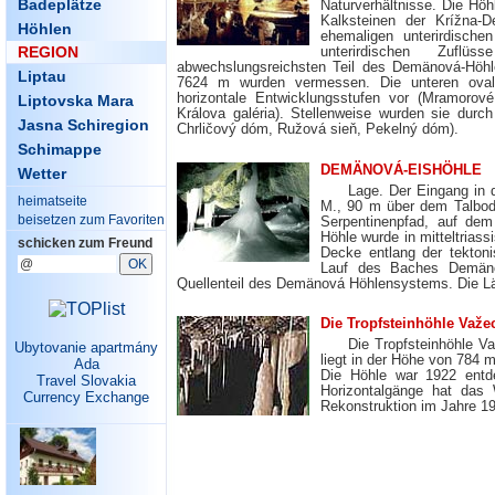
Badeplätze
Naturverhältnisse. Die Höh
Kalksteinen der Krížna-
Höhlen
ehemaligen unterirdisch
unterirdischen Zuflü
REGION
abwechslungsreichsten Teil des Demänová-Höhl
Liptau
7624 m wurden vermessen. Die unteren ovale
horizontale Entwicklungsstufen vor (Mramorov
Liptovska Mara
Králova galéria). Stellenweise wurden sie durc
Jasna Schiregion
Chrličový dóm, Ružová sieň, Pekelný dóm).
Schimappe
DEMÄNOVÁ-EISHÖHLE
Wetter
Lage. Der Eingang in d
heimatseite
M., 90 m über dem Talbod
beisetzen zum Favoriten
Serpentinenpfad, auf dem 
Höhle wurde in mitteltrias
schicken zum Freund
Decke entlang der tekton
Lauf des Baches Demänov
Quellenteil des Demänová Höhlensystems. Die Lä
Die Tropfsteinhöhle Važe
Die Tropfsteinhöhle V
Ubytovanie apartmány
liegt in der Höhe von 784 
Ada
Die Höhle war 1922 entde
Travel Slovakia
Horizontalgänge hat das
Currency Exchange
Rekonstruktion im Jahre 19