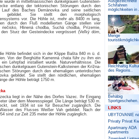
Ausgezeichnete
le wurde in mitteltriassischen dunkelgrauen Gutenstein-
Schifahren
Decke entlang der tektonischen Störungen durch den
möglichkeiten in 
en Lauf des Baches Demänovka und seine seitlichen
sse gebildet. Sie stellt den morphologisch
ensystems vor. Die Höhle ist, mehr als 8400 m lang,
n durch den Fluß modellierten Gänge stellen vier
é riečisko, Hlinená chodba, Suchá chodba, Prízemie,
h den Sturz der Gesteindecke vergrössert (Veľký dóm,
Menge
touristikmöglichk
ie Höhle befindet sich in der Klippe Bašta 840 m ü. d.
en. Von der Berghütte Kamenná chata führ zu ihm ein
ein Lehrpfad installiert wurde. Naturverhältnisse. Die
Reichhaltig Kultu
sischen dunkelgrauen Gutenstein-Kalksteinen der Krížna-
des Regions..
ischen Störungen durch den ehemaligen unterirdischen
ka gebildet. Sie stellt den nördlichen, ehemaligen
nge der Höhle beträgt 1750 m.
cka
Behäbig
azecka liegt in der Nähe des Dorfes Vazec. Ihr Eingang
Sportgeschehen.
meter über dem Meeresspiegel. Die Länge beträgt 530 m.
ckt, seit 1934 ist sie für Besucher zugänglich. Die
LINKS
 Wasser des Flusses Weißer Vah gebildet. Nach der
54 sind zur Zeit 235 meter der Höhle zugänglich.
UBYTOVANIE na 
Privaty Privat K
Apartmany ADA
Apartments
Zmenáreň Liptov