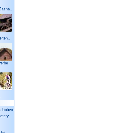
Jasna..
eiten..
rerbe
.
Liptove
watery
ský