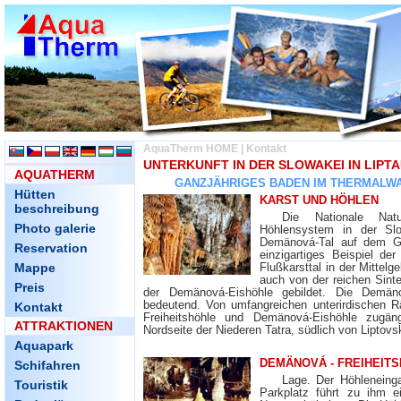
AquaTherm HOME
|
Kontakt
UNTERKUNFT IN DER SLOWAKEI IN LIP
AQUATHERM
GANZJÄHRIGES BADEN IM THERMALWA
Hütten
KARST UND HÖHLEN
beschreibung
Die Nationale Natu
Photo galerie
Höhlensystem in der Slow
Demänová-Tal auf dem Geb
Reservation
einzigartiges Beispiel de
Mappe
Flußkarsttal in der Mittel
auch von der reichen Sint
Preis
der Demänová-Eishöhle gebildet. Die Demän
bedeutend. Von umfangreichen unterirdischen Rä
Kontakt
Freiheitshöhle und Demänová-Eishöhle zugän
ATTRAKTIONEN
Nordseite der Niederen Tatra, südlich von Liptovs
Aquapark
DEMÄNOVÁ - FREIHEIT
Schifahren
Lage. Der Höhleneing
Touristik
Parkplatz führt zu ihm 