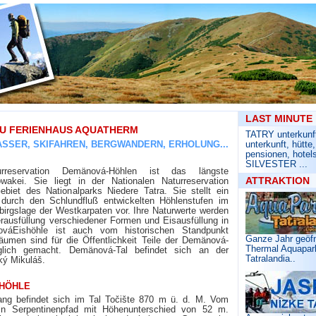
Slowakia, Th
LAST MINUTE
TAU FERIENHAUS AQUATHERM
TATRY unterkunft,
SSER, SKIFAHREN, BERGWANDERN, ERHOLUNG...
unterkunft, hütte,
pensionen, hotels
SILVESTER ...
rreservation Demänová-Höhlen ist das längste
ATTRAKTION
akei. Sie liegt in der Nationalen Naturreservation
iet des Nationalparks Niedere Tatra. Sie stellt ein
r durch den Schlundfluß entwickelten Höhlenstufen im
gebirgslage der Westkarpaten vor. Ihre Naturwerte werden
erausfüllung verschiedener Formen und Eisausfüllung in
ováEishöhle ist auch vom historischen Standpunkt
Ganze Jahr geöf
umen sind für die Öffentlichkeit Teile der Demänová-
Thermal Aquapar
glich gemacht. Demänová-Tal befindet sich an der
Tatralandia..
ký Mikuláš.
SHÖHLE
ang befindet sich im Tal Točište 870 m ü. d. M. Vom
ein Serpentinenpfad mit Höhenunterschied von 52 m.