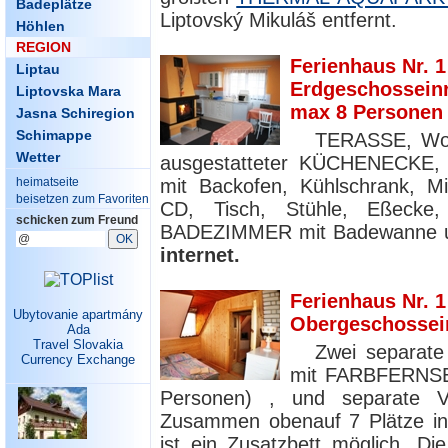
Badeplätze
Liptovský Mikuláš entfernt.
Höhlen
REGION
Ferienhaus Nr. 1
Liptau
Erdgeschosseinr
Liptovska Mara
max 8 Personen 
Jasna Schiregion
Schimappe
TERASSE, Woh
Wetter
ausgestatteter KÜCHENECKE, g
mit Backofen, Kühlschrank, Mi
heimatseite
beisetzen zum Favoriten
CD, Tisch, Stühle, Eßecke
schicken zum Freund
BADEZIMMER mit Badewanne u
internet.
Ferienhaus Nr. 1
Ubytovanie apartmány
Obergeschossei
Ada
Travel Slovakia
Zwei separate
Currency Exchange
mit FARBFERNSEH
Personen) , und separate Vi
Zusammen obenauf 7 Plätze in
ist ein Zusatzbett möglich. Di