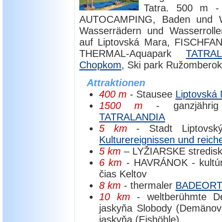
Tatra. 500 m 
AUTOCAMPING, Baden und Was
Wasserrädern und Wasserrollern
auf Liptovská Mara, FISCHFAN
THERMAL-Aquapark
TATRAL
Chopkom
, Ski park Ružomberok
Attraktionen
400 m
- Stausee
Liptovská
1500 m
- ganzjährig
TATRALANDIA
5 km
- Stadt Liptovský
Kulturereignissen und reich
5 km
– LYŽIARSKE stredis
6 km
- HAVRÁNOK - kultúrn
čias Keltov
8 km
- thermaler
BADEOR
10 km
- weltberühmte 
jaskyňa Slobody (Demänovs
jaskyňa (Eishöhle)