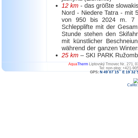
12 km
- das größte slowa
Nord - Niedere Tatra - mit
von 950 bis 2024 m. 7 Se
Schlepplifte mit der Gesam
Stunde stehen den Skifahr
mit künstlicher Beschneiu
während der ganzen Winter
25 km
– SKI PARK Ružomb
Aqua
Therm
Liptovský Trnovec Nr.. 271, 
Tel: non-stop: +421-90
GPS:
N 49´07´15´´ E 19´32´
Callto