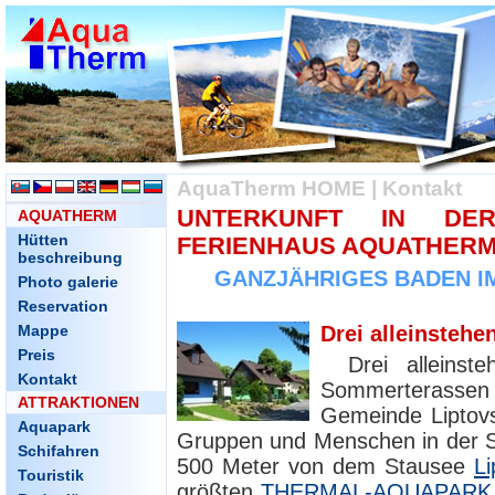
AquaTherm HOME
|
Kontakt
UNTERKUNFT IN DE
AQUATHERM
Hütten
FERIENHAUS AQUATHER
beschreibung
GANZJÄHRIGES BADEN I
Photo galerie
Reservation
Mappe
Drei alleinstehe
Preis
Drei alleinst
Kontakt
Sommerterasse
ATTRAKTIONEN
Gemeinde Liptovs
Aquapark
Gruppen und Menschen in der S
Schifahren
500 Meter von dem Stausee
L
Touristik
größten
THERMAL-AQUAPARK T