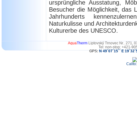
ursprüngliche Ausstatung, Möb
Besucher die Möglichkeit, das
Jahrhunderts kennenzuler
Naturkulisse und Architekturdenk
Kulturerbe des UNESCO.
Aqua
Therm
Liptovský Trnovec Nr.. 271, 
Tel: non-stop: +421-90
GPS:
N 49´07´15´´ E 19´32´
Callto