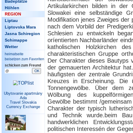
Badeplätze
Artikularkirchen bilden in der
Höhlen
Slowakei eine selbständige Gr
REGION
Modifikation jenes Zweiges der p
Liptau
nach dem Vorbild der Predigerki
Liptovska Mara
Schlesien zu entwickeln began
Jasna Schiregion
oríentierten Nachbarländer eind
Schimappe
katholischen Holzkirchen de
Wetter
charakteristischen Gruppe orth
heimatseite
beisetzen zum Favoriten
Der Charakter dieses Bautyps v
schicken zum Freund
der gemauerten Architektur hat
häufigsten der zentrale Grundr
Kreuzes in Erscheinung. Die ü
Tonnengewölbe. Über dem zen
Ubytovanie apartmány
Wölbung des kuppelförmige
Ada
Gewölbe bestimmt /gemeinsam 
Travel Slovakia
Currency Exchange
Charakter der typisch lutheris
und Technik wurde.beim Bau
handwerklichen Entwicklungs
politischen Interessén der Gege