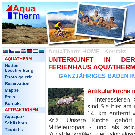
AquaTherm HOME
|
Kontakt
UNTERKUNFT IN DE
AQUATHERM
Hütten
FERIENHAUS AQUATHER
beschreibung
GANZJÄHRIGES BADEN I
Photo galerie
Reservation
Mappe
Artikularkirche i
Preis
Interessieren
Kontakt
sind Sie hier am 
ATTRAKTIONEN
14 -km entfernt 
Aquapark
Križ. Unsere Kirche gehör
Schifahren
Mitteleuropas - und als solc
Touristik
Kunstdenkmäler der slowakisch