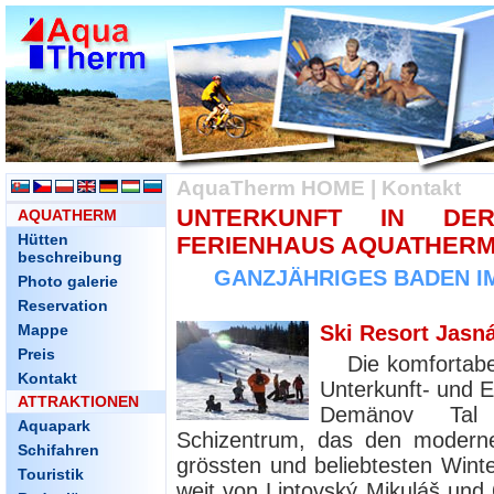
AquaTherm HOME
|
Kontakt
UNTERKUNFT IN DE
AQUATHERM
Hütten
FERIENHAUS AQUATHER
beschreibung
GANZJÄHRIGES BADEN I
Photo galerie
Reservation
Mappe
Ski Resort Jasn
Preis
Die komfortabe
Kontakt
Unterkunft- und 
ATTRAKTIONEN
Demänov Tal 
Aquapark
Schizentrum, das den moderne
Schifahren
grössten und beliebtesten Wint
Touristik
weit von Liptovský Mikuláš und