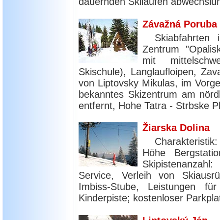
dauernden Skilaufen abwechslun
Závažná Poruba
Skiabfahrte
Zentrum "Opalis
mit mittelsch
Skischule), Langlaufloipen, Za
von Liptovsky Mikulas, im Vorge
bekanntes Skizentrum am nörd
entfernt, Hohe Tatra - Strbske P
Žiarska Dolina
Charakteristik
Höhe Bergstati
Skipistenanzahl
Service, Verleih von Skiausrü
Imbiss-Stube, Leistungen für 
Kinderpiste; kostenloser Parkpla