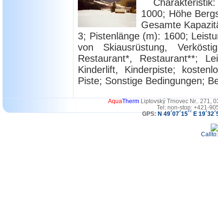
Charakteristi
1000; Höhe Bergst
Gesamte Kapazität
3; Pistenlänge (m): 1600; Leistu
von Skiausrüstung, Verkösti
Restaurant*, Restaurant**; Le
Kinderlift, Kinderpiste; koste
Piste; Sonstige Bedingungen; Be
Aqua
Therm
Liptovský Trnovec Nr.. 271, 
Tel: non-stop: +421-90
GPS:
N 49´07´15´´ E 19´32´
Callto