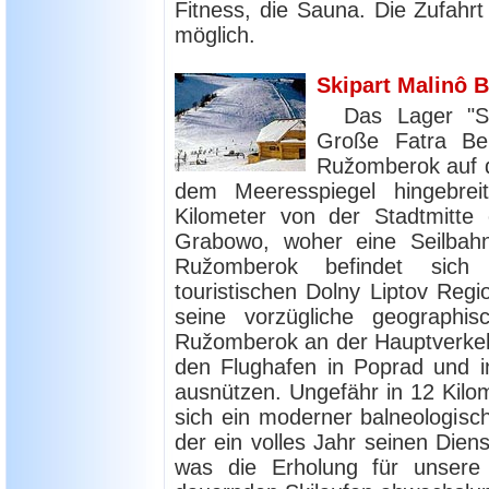
Fitness, die Sauna. Die Zufahr
möglich.
Skipart Malinô 
Das Lager "S
Große Fatra Be
Ružomberok auf d
dem Meeresspiegel hingebrei
Kilometer von der Stadtmitte e
Grabowo, woher eine Seilbahn
Ružomberok befindet sich
touristischen Dolny Liptov Reg
seine vorzügliche geographi
Ružomberok an der Hauptverkeh
den Flughafen in Poprad und in 
ausnützen. Ungefähr in 12 Kilom
sich ein moderner balneologisc
der ein volles Jahr seinen Diens
was die Erholung für unser