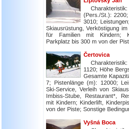
Liptovský Ján
Charakterist
(Pers./St.): 2200;
3010; Leistungen;
Skiausrüstung, Verköstigung im 
für Familien mit Kindern; Kin
Parkplatz bis 300 m von der Pist
Čertovica
Charakteristi
1120; Höhe Bergst
Gesamte Kapazität
7; Pistenlänge (m): 12000; Lei
Ski-Service, Verleih von Skiaus
Imbiss-Stube, Restaurant*, Res
mit Kindern; Kinderlift, Kinderp
von der Piste; Sonstige Bedingu
Vyšná Boca