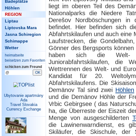
Badeplätze
liegt im oberen Teil des Demän
Höhlen
Nationalparks die Niedere Ta
REGION
Derešov Nordböschungen in
Liptau
befindet. Hier befinden sich d
Liptovska Mara
Abfahrtskilaufen und auch eine 
Jasna Schiregion
Laufstrecken, die Gondelbahn, 
Schimappe
Gönner des Bergsports können h
Wetter
haben sich die Welt- u
heimatseite
beisetzen zum Favoriten
Juniorabfahrtskilaufen, die W
schicken zum Freund
Wettrennen des Welt- und Euro
Kandidat für 20. Weltoly
Abfahrtskilaufens. Die Skisaiso
Demänov Tal sind zwei
Höhlen
Ubytovanie apartmány
und die Demänov Höhle der Frei
Ada
Vrbic Gebirgsee ( das Naturschu
Travel Slovakia
Currency Exchange
ha, die Überreste der Eiszeit de
Menge von ausgeschilderten
T
die Lawinenwarndienst, es gi
Skiläufer, die Skischule, de