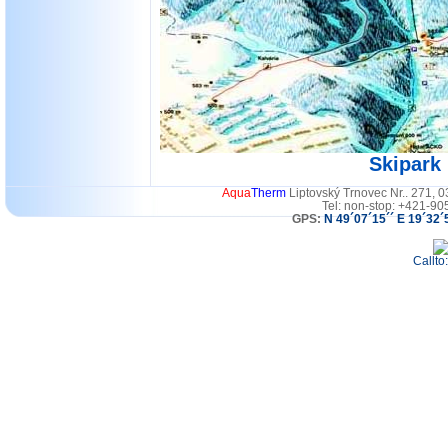
Skipark
Aqua
Therm
Liptovský Trnovec Nr.. 271, 
Tel: non-stop: +421-90
GPS:
N 49´07´15´´ E 19´32´
Callto