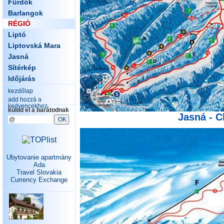
Fürdők
Barlangok
RÉGIÓ
Liptó
Liptovská Mara
Jasná
Sítérkép
Időjárás
kezdőlap
add hozzá a
kedvencekhez
küldd el a barátodnak
Jasná - C
Ubytovanie apartmány
Ada
Travel Slovakia
Currency Exchange