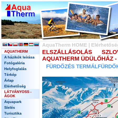
AquaTherm HOME
|
Elérhetősé
ELSZÁLLÁSOLÁS SZL
AQUATHERM
A házikók leírása
AQUATHERM ÜDÜLŐHÁZ - 
Fotógaléria
FÜRDŐZÉS TERMÁLFÜRDŐKB
Helyfoglalás
Térkép
Árlap
Elérhetőség
LÁTVÁNYOSS -
ÁGOK
Aquapark
Síelés
Turisztika