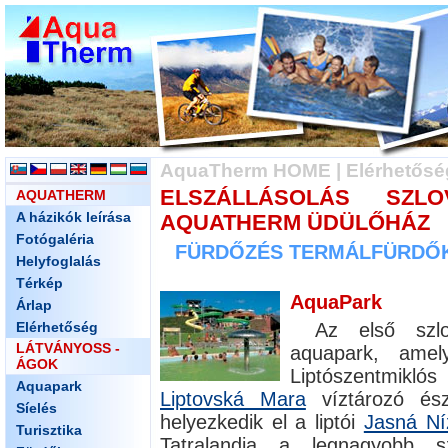
AquaTherm HOME
|
Elérhetősé
ELSZÁLLÁSOLÁS SZL
AQUATHERM
A házikók leírása
AQUATHERM ÜDÜLŐHÁZ
Fotógaléria
FÜRDŐZÉS TERMÁLFÜRDŐKB
Helyfoglalás
Térkép
AquaPark
Árlap
Elérhetőség
Az első szl
LÁTVÁNYOSS -
aquapark, amel
ÁGOK
Liptószentmikló
Aquapark
Liptovská Mara
víztározó ész
Síelés
helyezkedik el a liptói
Jasná Ní
Turisztika
Tatralandia a legnagyobb sz