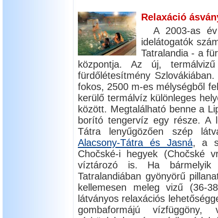
Relaxáció ásván
A 2003-as év
idelátogatók szá
Tatralandia - a fü
központja. Az új, termálviz
fürdőlétesítmény Szlovákiában. 
fokos, 2500 m-es mélységből fel
kerülő termálvíz különleges helye
között. Megtalálható benne a Lipt
borító tengervíz egy része. A l
Tátra lenyűgözően szép lát
Alacsony-Tátra és Jasná
, a s
Chočské-i hegyek (Chočské v
víztározó is. Ha bármelyik
Tatralandiában gyönyörű pillana
kellemesen meleg vizű (36-3
látványos relaxációs lehetőségge
gombaformájú vízfüggöny, v