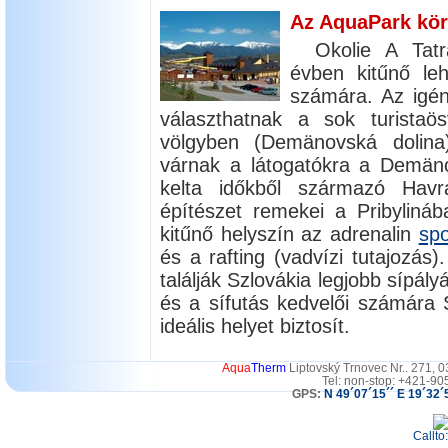
Az AquaPark kö
Okolie A Tat
évben kitűnő le
számára. Az igén
választhatnak a sok turistaö
völgyben (Demänovská dolin
várnak a látogatókra a Demä
kelta időkből származó Havrá
építészet remekei a Pribyliná
kitűnő helyszín az adrenalin
spo
és a rafting (vadvízi tutajozás)
találják Szlovákia legjobb sípál
és a sífutás kedvelői számára S
ideális helyet biztosít.
Aqua
Therm
Liptovský Trnovec Nr.. 271, 
Tel: non-stop: +421-90
GPS:
N 49´07´15´´ E 19´32´
Callto