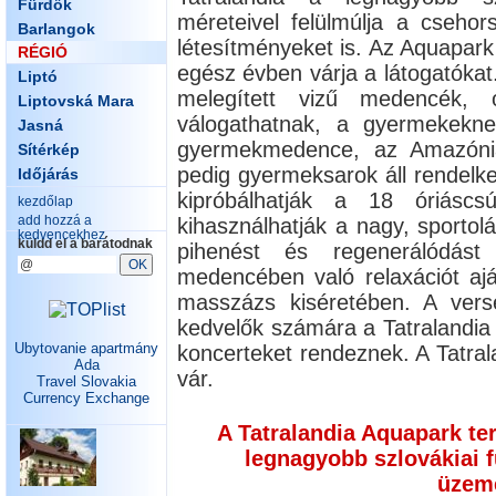
Fürdők
méreteivel felülmúlja a csehors
Barlangok
létesítményeket is. Az Aquapark
RÉGIÓ
egész évben várja a látogatóka
Liptó
melegített vizű medencék, 
Liptovská Mara
válogathatnak, a gyermekekne
Jasná
gyermekmedence, az Amazónia 
Sítérkép
pedig gyermeksarok áll rendelk
Időjárás
kipróbálhatják a 18 óriásc
kezdőlap
add hozzá a
kihasználhatják a nagy, sportolá
kedvencekhez
küldd el a barátodnak
pihenést és regenerálódás
medencében való relaxációt ajá
masszázs kiséretében. A vers
kedvelők számára a Tatralandia
Ubytovanie apartmány
koncerteket rendeznek. A Tatral
Ada
vár.
Travel Slovakia
Currency Exchange
A Tatralandia Aquapark t
legnagyobb szlovákiai 
üzeme