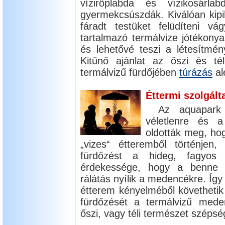
víziröplabda és vízikosárla
gyermekcsúszdák. Kiválóan kip
fáradt testüket felüdíteni vá
tartalmazó termálvize jótékony
és lehetővé teszi a létesítmé
Kitűnő ajánlat az őszi és té
termálvizű fürdőjében
túrázás
al
Éttermi szolgált
Az aquapark
véletlenre és 
oldották meg, hog
„vizes“ étteremből történjen,
fürdőzést a hideg, fagyos
érdekessége, hogy a benne 
rálátás nyílik a medencékre. Így
étterem kényelméből követhetik
fürdőzését a termálvizű med
őszi, vagy téli természet szépsé