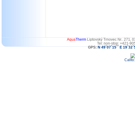
Aqua
Therm
Liptovský Trnovec Nr.. 271, 
Tel: non-stop: +421-90
GPS:
N 49´07´15´´ E 19´32´
Callto