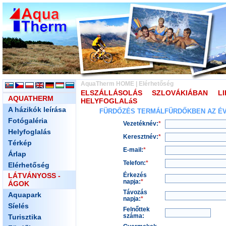
AquaTherm HOME
|
Elérhetőség
ELSZÁLLÁSOLÁS SZLOVÁKIÁBAN 
AQUATHERM
HELYFOGLALáS
A házikók leírása
FÜRDŐZÉS TERMÁLFÜRDŐKBEN AZ ÉV 
Fotógaléria
Vezetéknév:
*
Helyfoglalás
Keresztnév:
*
Térkép
E-mail:
*
Árlap
Telefon:
*
Elérhetőség
LÁTVÁNYOSS -
Érkezés
napja:
*
ÁGOK
Távozás
Aquapark
napja:
*
Síelés
Felnőttek
száma:
Turisztika