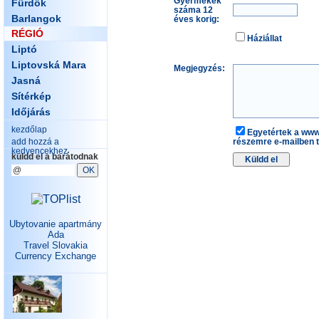
Gyermekek
Fürdők
száma 12
Barlangok
éves korig:
RÉGIÓ
Háziállat
Liptó
Liptovská Mara
Megjegyzés:
Jasná
Sítérkép
Időjárás
kezdőlap
Egyetértek a www
add hozzá a
részemre e-mailben t
kedvencekhez
küldd el a barátodnak
Ubytovanie apartmány
Ada
Travel Slovakia
Currency Exchange