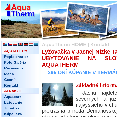
AquaTherm HOME
|
Kontakt
Lyžovačka v Jasnej Nízke Ta
AQUATHERM
Popis chatiek
UBYTOVANIE NA SLO
Foto Galéria
AQUATHERM
Rezervácia
365 DNÍ KÚPANIE V TERM
Mapa
Cenník
Základné inform
Kontakt
ATRAKCIE
Jasnú nájdet
Aquapark
severných a ju
Lyžovanie
najvyššieho vrchu
Turistika
prekrásna príroda Demänovskej
Kúpaliská
období víta turistov plnou náruč