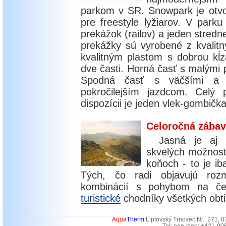
parkom v SR. Snowpark je otvo
pre freestyle lyžiarov. V par
prekážok (railov) a jeden stredn
prekážky sú vyrobené z kvalit
kvalitným plastom s dobrou kĺz
dve časti. Horná časť s malými
Spodná časť s väčšími a zl
pokročilejším jazdcom. Celý 
dispozícii je jeden vlek-gombičk
Celoročná zába
Jasná je aj 
skvelých možností.
koňoch - to je ib
Tých, čo radi objavujú rozm
kombinácií s pohybom na če
turistické
chodníky všetkých obti
Aqua
Therm
Liptovský Trnovec Nr.. 271, 