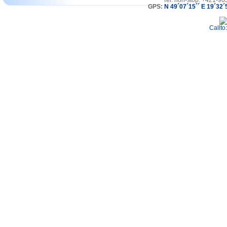
Tel: non-stop: +421-90
GPS:
N 49´07´15´´ E 19´32´
Callto