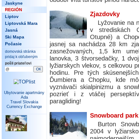
Jaskyne
REGIÓN
Zjazdovky
Liptov
Lyžovanie na 
Liptovská Mara
v strediskách 
Jasná
Otupné) a Chopo
Ski Mapa
jasnej sa nachádza 28 km zja
Počasie
zasnežovaných, 1,5 km umel
domovská stránka
pridaj k obľubeným
lanovka, 3 štvorsedačky, 1 dvo
pošli priateľovi
lyžiarskych vlekov, s celkovou 
hodinu. Pre tých skúsenejšíc
Ďumbiera a Chopku, kde môž
vyznávači skialpinizmu a sno
Ubytovanie apartmány
pozrieť i z vtáčej persepkt
Ada
paragliding!
Travel Slovakia
Currency Exchange
Snowboard park
Burton Snow
2004 v lyžiarsk
najmodernejším 