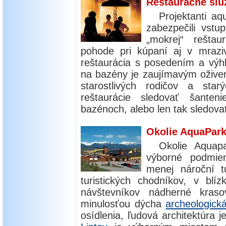
Reštauračné slu
Projektanti a
zabezpečili vst
„mokrej“ reštau
pohode pri kúpaní aj v mrazi
reštaurácia s posedením a výh
na bazény je zaujímavým oživen
starostlivých rodičov a sta
reštaurácie sledovať šanteni
bazénoch, alebo len tak sledovať
Okolie AquaPar
Okolie Aquapa
výborné podmien
menej nároční t
turistických chodníkov, v blí
návštevníkov nádherné kra
minulosťou dýcha
archeologická
osídlenia, ľudová architektúra 