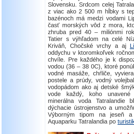
Slovensku. Srdcom celej Tatralan
z viac ako 2 500 m hĺbky s tep
bazénoch má medzi vodami Lipt
časť morských vôd z mora, ktor
zhruba pred 40 – miliónmi roko
Tatier s výhľadom na celé Ní
Kriváň, Chočské vrchy a aj
L
oddychu v ktoromkoľvek ročnom 
chvíle. Pre každého je k dispo
vodou (36 – 38 0C), ktoré ponúk
vodné masáže, chŕliče, vyviera
postele a prúdy, vodný volejba
vodopádom ako aj detské šmýka
vode každý, koho unavené t
minerálna voda Tatralandie 
dýchacie ústrojenstvo a umožňu
Výborným tipom na jeseň a 
Aquaparku Tatralandia po
turisti