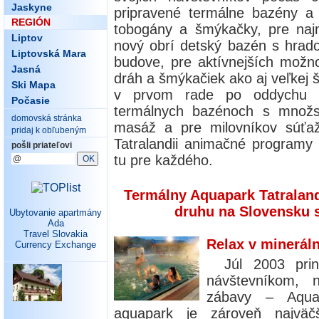
Jaskyne
pripravené termálne bazény a
REGIÓN
tobogány a šmýkačky, pre najm
Liptov
nový obrí detský bazén s hrad
Liptovská Mara
budove, pre aktívnejších možn
Jasná
dráh a šmýkačiek ako aj veľkej š
Ski Mapa
v prvom rade po oddychu a
Počasie
termálnych bazénoch s množs
domovská stránka
masáž a pre milovníkov súťaž
pridaj k obľubeným
Tatralandii animačné programy 
pošli priateľovi
tu pre každého.
Termálny Aquapark Tatraland
druhu na Slovensku 
Ubytovanie apartmány
Ada
Travel Slovakia
Relax v minerál
Currency Exchange
Júl 2003 pri
návštevníkom, 
zábavy – Aquap
aquapark je zároveň najvä