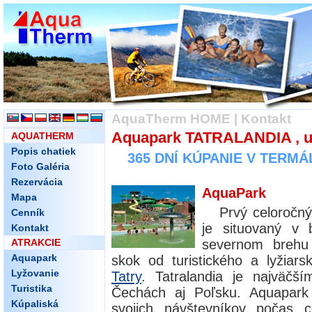
AquaTherm HOME
|
Kontakt
Aquapark TATRALANDIA , u
AQUATHERM
Popis chatiek
365 DNÍ KÚPANIE V TERM
Foto Galéria
Rezervácia
AquaPark
Mapa
Prvý celoročn
Cenník
je situovaný v b
Kontakt
ATRAKCIE
severnom brehu
Aquapark
skok od turistického a lyžiar
Lyžovanie
Tatry
. Tatralandia je najväč
Turistika
Čechách aj Poľsku. Aquapark 
Kúpaliská
svojich návštevníkov počas 