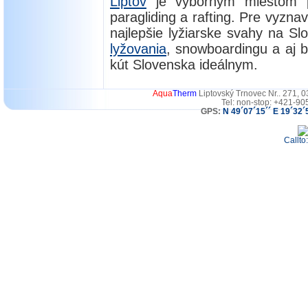
Liptov
je výborným miestom 
paragliding a rafting. Pre vyzn
najlepšie lyžiarske svahy na S
lyžovania
, snowboardingu a aj b
kút Slovenska ideálnym.
Aqua
Therm
Liptovský Trnovec Nr.. 271, 
Tel: non-stop: +421-90
GPS:
N 49´07´15´´ E 19´32´
Callto