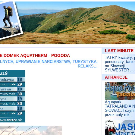
S?owacja, S?owacji, 
LAST MINUTE
IE DOMEK AQUATHERM - POGODA
TATRY kwatery, p
ALNYCH, UPRAWIANIE NARCIARSTWA, TURYSTYKA,
pensionaty, tanie
na Słowacji -
RELAKS…
SYLWESTER ...
ATRAKCJE
Aquapark
TATRALANDIA 
SłOWACJI czyn
przez cały rok..