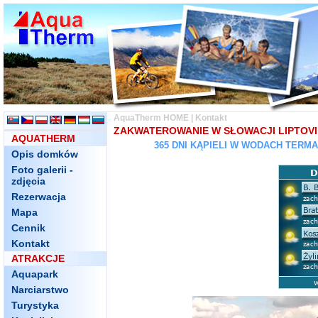
AquaTherm HOME
|
Kontakt
ZAKWATEROWANIE W SŁOWACJI LIPTOV
AQUATHERM
365 DNI KĄPIELI W WODACH TERM
Opis domków
Foto galerii -
zdjęcia
Rezerwacja
Mapa
Cennik
Kontakt
ATRAKCJE
Aquapark
Narciarstwo
Turystyka