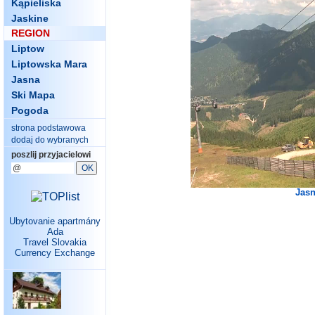
Kąpieliska
Jaskine
REGION
Liptow
Liptowska Mara
Jasna
Ski Mapa
Pogoda
strona podstawowa
dodaj do wybranych
poszlij przyjacielowi
Jasn
Ubytovanie apartmány
Ada
Travel Slovakia
Currency Exchange