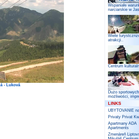
Wspaniałe warun
narciarskie w Jas
Wiele turystcznz
atrakcji..
Centrum kulturaln
á - Luková
Dużo sportowych
możliwości, impr
LINKS
UBYTOVANIE na 
Privaty Privat K
Apartmany ADA
Apartments
Zmenáreň Liptov
Mikuláš Centrum