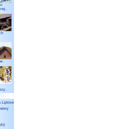
ki
nej..
ch
e..
ezy..
Liptove
watery
ský